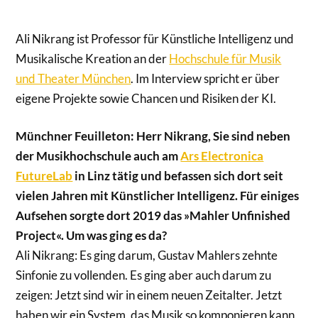
Ali Nikrang ist Professor für Künstliche Intelligenz und
Musikalische Kreation an der
Hochschule für Musik
und Theater München
. Im Interview spricht er über
eigene Projekte sowie Chancen und Risiken der KI.
Münchner Feuilleton: Herr Nikrang, Sie sind neben
der Musikhochschule auch am
Ars Electronica
FutureLab
in Linz tätig und befassen sich dort seit
vielen Jahren mit Künstlicher Intelligenz. Für einiges
Aufsehen sorgte dort 2019 das »Mahler Unfinished
Project«. Um was ging es da?
Ali Nikrang: Es ging darum, Gustav Mahlers zehnte
Sinfonie zu vollenden. Es ging aber auch darum zu
zeigen: Jetzt sind wir in einem neuen Zeitalter. Jetzt
haben wir ein System, das Musik so komponieren kann,