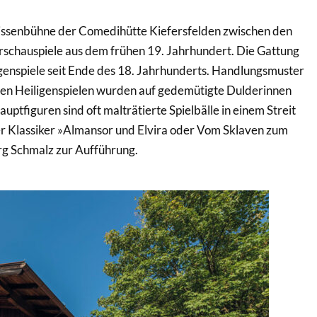
lissenbühne der Comedihütte Kiefersfelden zwischen den
terschauspiele aus dem frühen 19. Jahrhundert. Die Gattung
genspiele seit Ende des 18. Jahrhunderts. Handlungsmuster
eten Heiligenspielen wurden auf gedemütigte Dulderinnen
ptfiguren sind oft malträtierte Spielbälle in einem Streit
der Klassiker »Almansor und Elvira oder Vom Sklaven zum
rg Schmalz zur Aufführung.