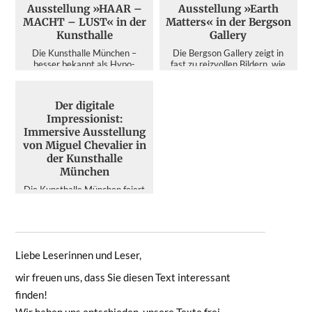
Ausstellung »HAAR –
Ausstellung »Earth
MACHT – LUST« in der
Matters« in der Bergson
Kunsthalle
Gallery
Die Kunsthalle München –
Die Bergson Gallery zeigt in
besser bekannt als Hypo-
fast zu reizvollen Bildern, wie
Kunsthalle – ist zweifelsohne
der Mensch die Umwelt
der Publikumsmagnet unter den
zerstört – dabei schärft di...
A...
Der digitale
Impressionist:
Immersive Ausstellung
von Miguel Chevalier in
der Kunsthalle
München
Die Kunsthalle München feiert
Miguel Chevalier und seine
computergenerierte Kunst. Die
interaktive Retrospekti...
Liebe Leserinnen und Leser,
wir freuen uns, dass Sie diesen Text interessant
finden!
Wir haben uns entschieden, unsere Texte frei