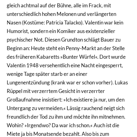
gleich achtmal auf der Bühne, alle im Frack, mit
unterschiedlich hohen Melonen und verlängerten
Nasen (Kostüme: Patricia Talacko). Valentin war kein
Humorist, sondern ein Komiker aus existenzieller
psychischer Not. Diesen Grundton schlägt Bauer zu
Beginn an: Heute steht ein Penny-Markt an der Stelle
des früheren Kabaretts »Bunter Würfel«. Dort wurde
Valentin 1948 versehentlich eine Nacht eingesperrt,
wenige Tage später starb er an einer
Lungenentzündung (krank war er schon vorher). Lukas
Rüppel mit verzerrtem Gesicht in verzerrter
Großaufnahme insistiert: »Ich existiere ja nur, um den
Untergang zu vermeiden.« Lässig rauchend neigt sich
freundlich der Tod zu ihm und möchte ihn mitnehmen.
Wohin? »Irgendwo? Da war ich schon.« Auch ist die
Miete ja bis Monatsende bezahlt. Also bis zum