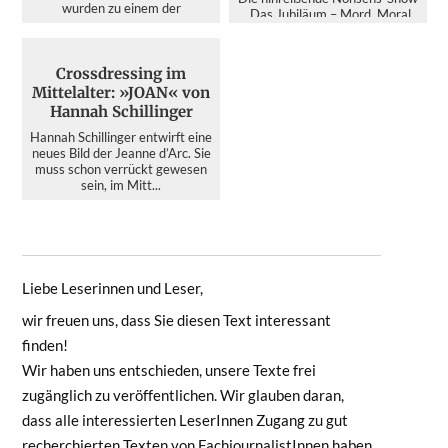
wurden zu einem der
„Das Jubiläum – Mord, Moral
bedeutendsten d...
und Mortadella“ im
Lustspielhaus. Dass die
italienis...
Crossdressing im
Mittelalter: »JOAN« von
Hannah Schillinger
Hannah Schillinger entwirft eine
neues Bild der Jeanne d’Arc. Sie
muss schon verrückt gewesen
sein, im Mitt...
Liebe Leserinnen und Leser,
wir freuen uns, dass Sie diesen Text interessant
finden!
Wir haben uns entschieden, unsere Texte frei
zugänglich zu veröffentlichen. Wir glauben daran,
dass alle interessierten LeserInnen Zugang zu gut
recherchierten Texten von FachjournalistInnen haben