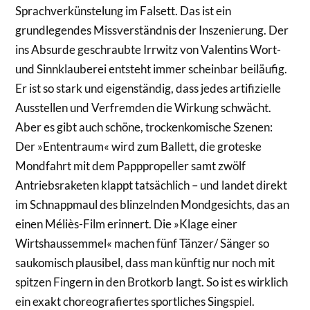
Sprachverkünstelung im Falsett. Das ist ein
grundlegendes Missverständnis der Inszenierung. Der
ins Absurde geschraubte Irrwitz von Valentins Wort-
und Sinnklauberei entsteht immer scheinbar beiläufig.
Er ist so stark und eigenständig, dass jedes artifizielle
Ausstellen und Verfremden die Wirkung schwächt.
Aber es gibt auch schöne, trockenkomische Szenen:
Der »Ententraum« wird zum Ballett, die groteske
Mondfahrt mit dem Papppropeller samt zwölf
Antriebsraketen klappt tatsächlich – und landet direkt
im Schnappmaul des blinzelnden Mondgesichts, das an
einen Méliès-Film erinnert. Die »Klage einer
Wirtshaussemmel« machen fünf Tänzer/ Sänger so
saukomisch plausibel, dass man künftig nur noch mit
spitzen Fingern in den Brotkorb langt. So ist es wirklich
ein exakt choreografiertes sportliches Singspiel.