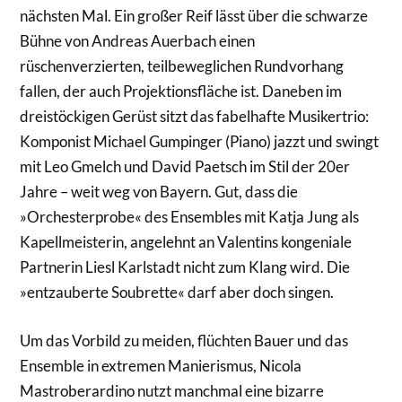
nächsten Mal. Ein großer Reif lässt über die schwarze
Bühne von Andreas Auerbach einen
rüschenverzierten, teilbeweglichen Rundvorhang
fallen, der auch Projektionsfläche ist. Daneben im
dreistöckigen Gerüst sitzt das fabelhafte Musikertrio:
Komponist Michael Gumpinger (Piano) jazzt und swingt
mit Leo Gmelch und David Paetsch im Stil der 20er
Jahre – weit weg von Bayern. Gut, dass die
»Orchesterprobe« des Ensembles mit Katja Jung als
Kapellmeisterin, angelehnt an Valentins kongeniale
Partnerin Liesl Karlstadt nicht zum Klang wird. Die
»entzauberte Soubrette« darf aber doch singen.
Um das Vorbild zu meiden, flüchten Bauer und das
Ensemble in extremen Manierismus, Nicola
Mastroberardino nutzt manchmal eine bizarre