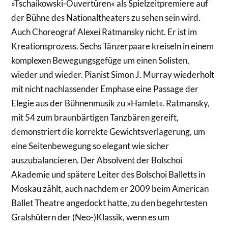
»Tschaikowski-Ouvertüren« als Spielzeitpremiere auf
der Bühne des Nationaltheaters zu sehen sein wird.
Auch Choreograf Alexei Ratmansky nicht. Er ist im
Kreationsprozess. Sechs Tänzerpaare kreiseln in einem
komplexen Bewegungsgefüge um einen Solisten,
wieder und wieder. Pianist Simon J. Murray wiederholt
mit nicht nachlassender Emphase eine Passage der
Elegie aus der Bühnenmusik zu »Hamlet«. Ratmansky,
mit 54 zum braunbärtigen Tanzbären gereift,
demonstriert die korrekte Gewichtsverlagerung, um
eine Seitenbewegung so elegant wie sicher
auszubalancieren. Der Absolvent der Bolschoi
Akademie und spätere Leiter des Bolschoi Balletts in
Moskau zählt, auch nachdem er 2009 beim American
Ballet Theatre angedockt hatte, zu den begehrtesten
Gralshütern der (Neo-)Klassik, wenn es um