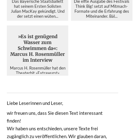
Das Bayerische Staatsballett
Die elfte Ausgabe des Festivals
hat seinem Ersten Solisten
Think Big! setzt auf Mitmach-
Julian MacKay gekündigt. Und
Formate und die Erfahrung des
der setzt einen wüten...
Miteinander. Bäl...
»Es ist genügend
Wasser zum
Schwimmen da«:
Marcus H. Rosenmüller
im Interview
Marcus H. Rosenmüller hat den
Theaterhit »Extrawurst«
verfilmt. Thomas Lassonczyk
sprach mit dem Regisseur üb...
Liebe Leserinnen und Leser,
wir freuen uns, dass Sie diesen Text interessant
finden!
Wir haben uns entschieden, unsere Texte frei
zugänglich zu veröffentlichen. Wir glauben daran,