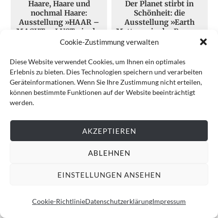
Haare, Haare und
Der Planet stirbt in
nochmal Haare:
Schönheit: die
Ausstellung »HAAR –
Ausstellung »Earth
MACHT – LUST« in der
Matters« in der Bergson
Kunsthalle
Gallery
Cookie-Zustimmung verwalten
Die Kunsthalle München –
Die Bergson Gallery zeigt in
besser bekannt als Hypo-
fast zu reizvollen Bildern, wie
Diese Website verwendet Cookies, um Ihnen ein optimales
Kunsthalle – ist zweifelsohne
der Mensch die Umwelt
Erlebnis zu bieten. Dies Technologien speichern und verarbeiten
der Publikumsmagnet unter den
zerstört – dabei schärft di...
Geräteinformationen. Wenn Sie Ihre Zustimmung nicht erteilen,
A...
Der digitale
können bestimmte Funktionen auf der Website beeinträchtigt
Impressionist:
werden.
Immersive Ausstellung
von Miguel Chevalier in
der Kunsthalle
AKZEPTIEREN
München
Die Kunsthalle München feiert
ABLEHNEN
Miguel Chevalier und seine
computergenerierte Kunst. Die
interaktive Retrospekti...
EINSTELLUNGEN ANSEHEN
Liebe Leserinnen und Leser,
Cookie-Richtlinie
Datenschutzerklärung
Impressum
wir freuen uns, dass Sie diesen Text interessant