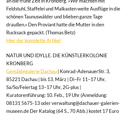
an die frühe Zeit in Kronberg. »Wir machten mit
Feldstuhl, Staffelei und Malkasten weite Ausflüge in die
schönen Taunuswälder und blieben ganze Tage
draußen.« Den Proviant hatte die Mutter in den
Rucksack gepackt. (Thomas Betz)
Hier der komplette Artikel
NATUR UND IDYLLE. DIE KÜNSTLERKOLONIE
KRONBERG
×
Gemäldegalerie Dachau
| Konrad-AdenauerStr. 3,
85221 Dachau | bis 13. März | Di–Fr 11–17 Uhr,
Liebe Leserinnen und Leser,
Sa/So/Feiertag 13–17 Uhr, 2G-plus |
Kuratorenführung: 10. Feb., 19 Uhr (Anmeldung:
wir haben uns entschieden, allen
interessierten LeserInnen unsere Texte frei
08131 5675-13 oder verwaltung@dachauer-galerien-
zugänglich anzubieten. Gleichzeitig wollen
museen.de Der Katalog (64 S., 70 Abb.) kostet 17 Euro
wir unsere AutorInnen angemessen
bezahlen. Das geht, wenn Sie mitmachen.
Unterstützen Sie das Münchner Feuilleton