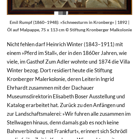
Emil Rumpf (1860–1948): »Schneesturm in Kronberg« | 1892 |
Öl auf Malpappe, 75 x 113 cm © Stiftung Kronberger Malkolonie
Nicht fehlen darf Heinrich Winter (1843–1911) mit
einem »Pferd im Stall«, der in den 1860er Jahren, wie
viele, im Gasthof Zum Adler wohnte und 1874 die Villa
Winter bezog. Dort residiert heute die Stiftung
Kronberger Malerkolonie, deren Leiterin Ingrid
Ehrhardt zusammen mit der Dachauer
Museumsdirektorin Elisabeth Boser Ausstellung und
Katalog erarbeitet hat. Zurück zu den Anfängen und
zur Landschaftsmalerei: »Wir fuhren alle zusammen im
Stellwagen hinaus, denn damals gab es noch keine
Bahnverbindung mit Frankfurt«, erinnert sich Schrödl