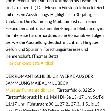
von Blechen über Dahl und Rottmann bis Tischbein –
sind zu sehen. (…) Das Museum Fürstenfeldbruck feiert
mit diesem Ausstellungs-Highlight sein 30-jähriges
Jubiläum. Die »Sammlung Maibaum« ist nach einem
Freund benannt; das Sammler-Ehepaar bleibt anonym.
Ihr Interesse für die norddeutsche Romantik verfolgen
sie, wie die Ausstellung deutlich macht, mit Hingabe,
Gefühl und Spürsinn, Forschungsinteresse und
Kennerschaft. (Thomas Betz)
Hier der komplette Artikel
DER ROMANTISCHE BLICK. WERKE AUS DER
SAMMLUNG MAIBAUM LÜBECK
Museum Fürstenfeldbruck
| Fürstenfeld 6, 82256
Fürstenfeldbruck | bis 1. Mai | Di–Sa 13–17 Uhr, So/Fei
11/17 Uhr | Führungen: 30.1., 27.2., 27.3., 1.5., je 15
Uhr | Der Katalog (140 Seiten, zahlr. Abb.) kostet 19,80