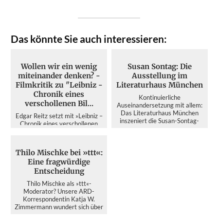
Das könnte Sie auch interessieren:
Wollen wir ein wenig
Susan Sontag: Die
miteinander denken? -
Ausstellung im
Filmkritik zu "Leibniz -
Literaturhaus München
Chronik eines
Kontinuierliche
verschollenen Bil...
Auseinandersetzung mit allem:
Das Literaturhaus München
Edgar Reitz setzt mit »Leibniz –
inszeniert die Susan-Sontag-
Chronik eines verschollenen
Ausstellun...
Bildes« nicht nur dem großen
Erfinder und Philoso...
Thilo Mischke bei »ttt«:
Eine fragwürdige
Entscheidung
Thilo Mischke als »ttt«-
Moderator? Unsere ARD-
Korrespondentin Katja W.
Zimmermann wundert sich über
Personalen...