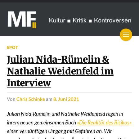
SPOT
Julian Nida-Rümelin &
Nathalie Weidenfeld im
Interview
von
Chris Schinke
am
8. Juni 2021
Julian Nida-Rümelin und Nathalie Weidenfeld regen in
ihrem neuen gemeinsamen Buch
»Die Realität des Risikos«
einen vernünftigen Umgang mit Gefahren an. Wir