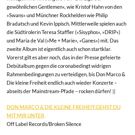
gewöhnlichen Gentlemen«, wie Kristof Hahn von den
»Swans« und Münchner Rockhelden wie Philip
Bradatsch und Kevin Ippisch. Mittlerweile spielen auch
die Südtirolerin Teresa Staffler (»Sisyphos«, »DRIP«)
und Maria de Val (»Me + Marie«, »Ganes«) mit. Das
zweite Album ist eigentlich auch schon startklar.
Vorerst gilt es aber noch, das in der Presse gefeierte
Debütalbum gegen die coronabedingt widrigen
Rahmenbedingungen zu verteidigen, bis Don Marco &
Die kleine Freiheit endlich auch wieder Konzerte –
abseits der Mainstream-Pfade – rocken dürfen! ||
DON MARCO & DIE KLEINE FREIHEIT:GEHST DU
MIT MIR UNTER
Off Label Records/Broken Silence