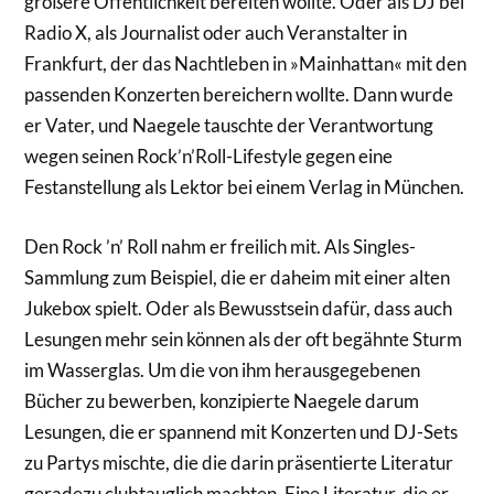
größere Öffentlichkeit bereiten wollte. Oder als DJ bei
Radio X, als Journalist oder auch Veranstalter in
Frankfurt, der das Nachtleben in »Mainhattan« mit den
passenden Konzerten bereichern wollte. Dann wurde
er Vater, und Naegele tauschte der Verantwortung
wegen seinen Rock’n’Roll-Lifestyle gegen eine
Festanstellung als Lektor bei einem Verlag in München.
Den Rock ’n’ Roll nahm er freilich mit. Als Singles-
Sammlung zum Beispiel, die er daheim mit einer alten
Jukebox spielt. Oder als Bewusstsein dafür, dass auch
Lesungen mehr sein können als der oft begähnte Sturm
im Wasserglas. Um die von ihm herausgegebenen
Bücher zu bewerben, konzipierte Naegele darum
Lesungen, die er spannend mit Konzerten und DJ-Sets
zu Partys mischte, die die darin präsentierte Literatur
geradezu clubtauglich machten. Eine Literatur, die er