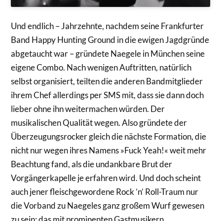
Und endlich – Jahrzehnte, nachdem seine Frankfurter
Band Happy Hunting Ground in die ewigen Jagdgründe
abgetaucht war – gründete Naegele in München seine
eigene Combo. Nach wenigen Auftritten, natürlich
selbst organisiert, teilten die anderen Bandmitglieder
ihrem Chef allerdings per SMS mit, dass sie dann doch
lieber ohne ihn weitermachen würden. Der
musikalischen Qualität wegen. Also gründete der
Überzeugungsrocker gleich die nächste Formation, die
nicht nur wegen ihres Namens »Fuck Yeah!« weit mehr
Beachtung fand, als die undankbare Brut der
Vorgängerkapelle je erfahren wird. Und doch scheint
auch jener fleischgewordene Rock ’n’ Roll-Traum nur
die Vorband zu Naegeles ganz großem Wurf gewesen
zu sein: das mit prominenten Gastmusikern