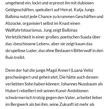
umgehend ein, lockt und erpresst ihn mit dubiosen
Geldgeschäften, spekuliert auf Heirat. Katja Jungs
Balbina nutzt jede Chance zu krummen Geschäften und
Abzocke, organisiert selbst im Knast einen
Wallfahrtstourismus. Jung zeigt Balbinas
Verletzlichkeit in einer großen, poetischen Suada über
das »beschissene Leben«, aber sie zeigt kaum das
skrupellose Luder, das ohne Bedauern Bitterwolf in den
Ruin treibt.
Denn der hat die junge Magd Annerl (Luana Velis)
geschwängert und geheiratet. Die hätte auch dessen
verliebten Sohn haben können: Johannes Nussbaum als
Hubert rebelliert mit seinen Kunst-Ambitionen
schwärmerisch trotzig gegen den Vater, arbeitet lieber
im Bergwerk als bei ihm, seine Zukunft ist mehr als