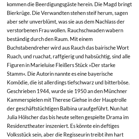
kommen die Beerdigungsgäste herein. Die Magd bringt
Bierkrüge. Die Verwandten stehen steif herum, sagen
aber sehr unverblümt, was sie aus dem Nachlass der
verstorbenen Frau wollen. Rauchschwaden wabern
beständig durch den Raum. Mit einem
Buchstabendreher wird aus Rauch das bairische Wort
Ruach, und ruachat, raffgierig und habsüchtig, sind alle
Figuren in Marieluise Fleißers Stück »Der starke
Stamm«. Die Autorin nannte es eine bayerische
Komödie, die ist allerdings tiefschwarz und bitterböse.
Geschrieben 1944, wurde sie 1950 an den Münchner
Kammerspielen mit Therese Giehse in der Hauptrolle
der geschäftstüchtigen Balbina uraufgeführt. Nun hat
Julia Hölscher das bis heute selten gespielte Drama im
Residenztheater inszeniert. Es könnte ein deftiges
Volksstück sein, aber die Regisseurin treibt ihm hart