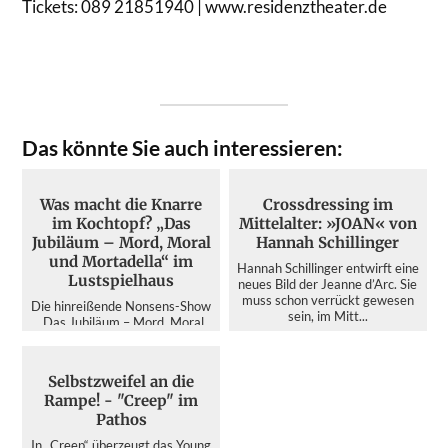
Tickets: 089 21851940 | www.residenztheater.de
Das könnte Sie auch interessieren:
Was macht die Knarre
Crossdressing im
im Kochtopf? „Das
Mittelalter: »JOAN« von
Jubiläum – Mord, Moral
Hannah Schillinger
und Mortadella“ im
Hannah Schillinger entwirft eine
Lustspielhaus
neues Bild der Jeanne d’Arc. Sie
muss schon verrückt gewesen
Die hinreißende Nonsens-Show
sein, im Mitt...
„Das Jubiläum – Mord, Moral
und Mortadella“ im
Lustspielhaus. Dass die
italienis...
Selbstzweifel an die
Rampe! - "Creep" im
Pathos
In „Creep“ überzeugt das Young