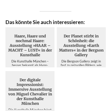
Das könnte Sie auch interessieren:
Haare, Haare und
Der Planet stirbt in
nochmal Haare:
Schönheit: die
Ausstellung »HAAR –
Ausstellung »Earth
MACHT – LUST« in der
Matters« in der Bergson
Kunsthalle
Gallery
Die Kunsthalle München –
Die Bergson Gallery zeigt in
besser bekannt als Hypo-
fast zu reizvollen Bildern, wie
Kunsthalle – ist zweifelsohne
der Mensch die Umwelt
der Publikumsmagnet unter den
zerstört – dabei schärft di...
A...
Der digitale
Impressionist:
Immersive Ausstellung
von Miguel Chevalier in
der Kunsthalle
München
Die Kunsthalle München feiert