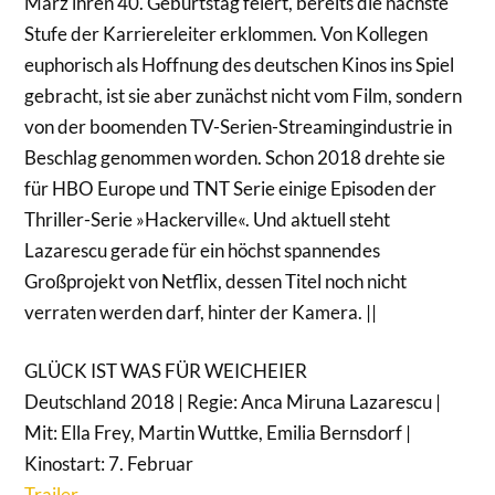
März ihren 40. Geburtstag feiert, bereits die nächste
Stufe der Karriereleiter erklommen. Von Kollegen
euphorisch als Hoffnung des deutschen Kinos ins Spiel
gebracht, ist sie aber zunächst nicht vom Film, sondern
von der boomenden TV-Serien-Streamingindustrie in
Beschlag genommen worden. Schon 2018 drehte sie
für HBO Europe und TNT Serie einige Episoden der
Thriller-Serie »Hackerville«. Und aktuell steht
Lazarescu gerade für ein höchst spannendes
Großprojekt von Netflix, dessen Titel noch nicht
verraten werden darf, hinter der Kamera. ||
GLÜCK IST WAS FÜR WEICHEIER
Deutschland 2018 | Regie: Anca Miruna Lazarescu |
Mit: Ella Frey, Martin Wuttke, Emilia Bernsdorf |
Kinostart: 7. Februar
Trailer