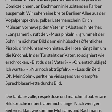
Comiczeichner Jan Bachmann in leuchtenden Farben
ausgemalt: Wir sehen eine breite Berliner Allee aus der
Vogelperspektive, gelber Laternenschein, Erich
Mühsam vorneweg, der Vater mit Abstand hinterher.
»Langsamer!«, ruft der. »Muss pinkeln!«, grummelt der
Sohn. Im nächsten Bild dann ein hübsches öffentliches
Pissoir, drin Mühsam von hinten, die Hose hängt ihm um
die Knöchel. In der Tür steht der Vater, so soigniert wie
erschrocken. »Bist du das? Vater?« – »Oh, entschuldige!
Ich warte.« – »Nur noch abtröpfeln.« – »Lass dir Zeit!
Öh. Mein Sohn«, perlt eine vielsagend verkrampfte
Sprechblasenkette durchs Bild.
Die fantasievolle, respektlose und manchmal pubertäre
Bildsprache irritiert, aber nicht lange. Nach wenigen
Seiten ist klar, wie stimmig Mühsams und Bachmanns