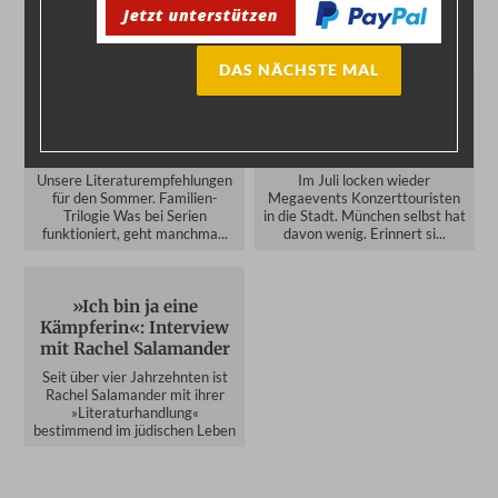
Das könnte Sie auch interessieren:
DAS NÄCHSTE MAL
In den Koffer! Die besten
Kreuzfahrt-Logik:
Bücher für Ihren
Mega-Events in
Lektüresommer
München
Unsere Literaturempfehlungen
Im Juli locken wieder
für den Sommer. Familien-
Megaevents Konzerttouristen
Trilogie Was bei Serien
in die Stadt. München selbst hat
funktioniert, geht manchma...
davon wenig. Erinnert si...
»Ich bin ja eine
Kämpferin«: Interview
mit Rachel Salamander
Seit über vier Jahrzehnten ist
Rachel Salamander mit ihrer
»Literaturhandlung«
bestimmend im jüdischen Leben
d...