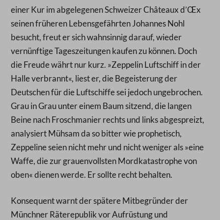
einer Kur im abgelegenen Schweizer Châteaux d’Œx
seinen früheren Lebensgefährten Johannes Nohl
besucht, freut er sich wahnsinnig darauf, wieder
vernünftige Tageszeitungen kaufen zu können. Doch
die Freude währt nur kurz. »Zeppelin Luftschiff in der
Halle verbrannt«, liest er, die Begeisterung der
Deutschen für die Luftschiffe sei jedoch ungebrochen.
Grau in Grau unter einem Baum sitzend, die langen
Beine nach Froschmanier rechts und links abgespreizt,
analysiert Mühsam da so bitter wie prophetisch,
Zeppeline seien nicht mehr und nicht weniger als »eine
Waffe, die zur grauenvollsten Mordkatastrophe von
oben« dienen werde. Er sollte recht behalten.
Konsequent warnt der spätere Mitbegründer der
Münchner Räterepublik vor Aufrüstung und