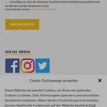
Ich willige ein, dass der Münchner Feuilleton meine Mailadresse speichert und
für den Versand des Newsletters nutzt.
Lesen Sie hier unsere
Datenschutzerklärung
SOCIAL MEDIA
Cookie-Zustimmung verwalten
Diese Website verwendet Cookies, um Ihnen ein optimales
Erlebnis zu bieten. Dies Technologien speichern und verarbeiten
Impressum
Datenschutz
Cookie-Richtlinie (EU)
AGB
Geräteinformationen. Wenn Sie Ihre Zustimmung nicht erteilen,
können bestimmte Funktionen auf der Website beeinträchtigt