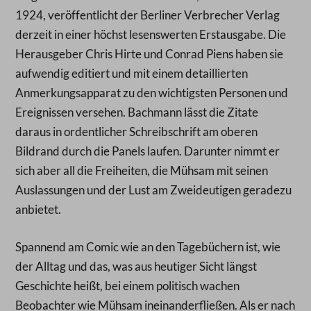
1924, veröffentlicht der Berliner Verbrecher Verlag
derzeit in einer höchst lesenswerten Erstausgabe. Die
Herausgeber Chris Hirte und Conrad Piens haben sie
aufwendig editiert und mit einem detaillierten
Anmerkungsapparat zu den wichtigsten Personen und
Ereignissen versehen. Bachmann lässt die Zitate
daraus in ordentlicher Schreibschrift am oberen
Bildrand durch die Panels laufen. Darunter nimmt er
sich aber all die Freiheiten, die Mühsam mit seinen
Auslassungen und der Lust am Zweideutigen geradezu
anbietet.
Spannend am Comic wie an den Tagebüchern ist, wie
der Alltag und das, was aus heutiger Sicht längst
Geschichte heißt, bei einem politisch wachen
Beobachter wie Mühsam ineinanderfließen. Als er nach