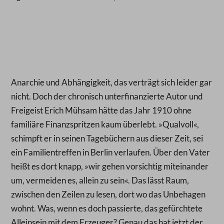
Anarchie und Abhängigkeit, das verträgt sich leider gar
nicht. Doch der chronisch unterfinanzierte Autor und
Freigeist Erich Mühsam hätte das Jahr 1910 ohne
familiäre Finanzspritzen kaum überlebt. »Qualvoll«,
schimpft er in seinen Tagebüchern aus dieser Zeit, sei
ein Familientreffen in Berlin verlaufen. Über den Vater
heißt es dort knapp, »wir gehen vorsichtig miteinander
um, vermeiden es, allein zu sein«. Das lässt Raum,
zwischen den Zeilen zu lesen, dort wo das Unbehagen
wohnt. Was, wenn es doch passierte, das gefürchtete
Alleinsein mit dem Erzeuger? Genau das hat jetzt der