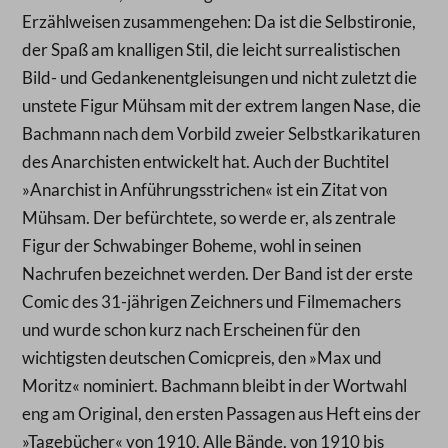
Erzählweisen zusammengehen: Da ist die Selbstironie,
der Spaß am knalligen Stil, die leicht surrealistischen
Bild- und Gedankenentgleisungen und nicht zuletzt die
unstete Figur Mühsam mit der extrem langen Nase, die
Bachmann nach dem Vorbild zweier Selbstkarikaturen
des Anarchisten entwickelt hat. Auch der Buchtitel
»Anarchist in Anführungsstrichen« ist ein Zitat von
Mühsam. Der befürchtete, so werde er, als zentrale
Figur der Schwabinger Boheme, wohl in seinen
Nachrufen bezeichnet werden. Der Band ist der erste
Comic des 31-jährigen Zeichners und Filmemachers
und wurde schon kurz nach Erscheinen für den
wichtigsten deutschen Comicpreis, den »Max und
Moritz« nominiert. Bachmann bleibt in der Wortwahl
eng am Original, den ersten Passagen aus Heft eins der
»Tagebücher« von 1910. Alle Bände, von 1910 bis