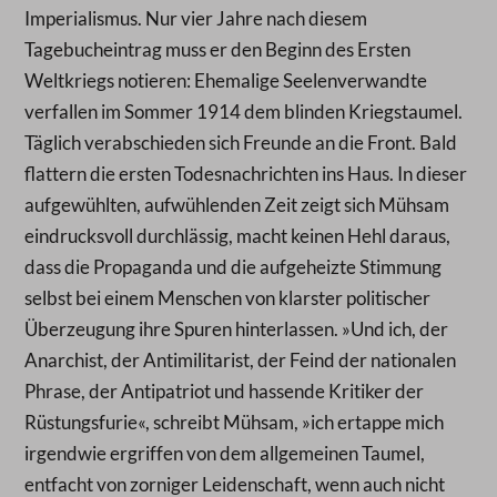
Imperialismus. Nur vier Jahre nach diesem
Tagebucheintrag muss er den Beginn des Ersten
Weltkriegs notieren: Ehemalige Seelenverwandte
verfallen im Sommer 1914 dem blinden Kriegstaumel.
Täglich verabschieden sich Freunde an die Front. Bald
flattern die ersten Todesnachrichten ins Haus. In dieser
aufgewühlten, aufwühlenden Zeit zeigt sich Mühsam
eindrucksvoll durchlässig, macht keinen Hehl daraus,
dass die Propaganda und die aufgeheizte Stimmung
selbst bei einem Menschen von klarster politischer
Überzeugung ihre Spuren hinterlassen. »Und ich, der
Anarchist, der Antimilitarist, der Feind der nationalen
Phrase, der Antipatriot und hassende Kritiker der
Rüstungsfurie«, schreibt Mühsam, »ich ertappe mich
irgendwie ergriffen von dem allgemeinen Taumel,
entfacht von zorniger Leidenschaft, wenn auch nicht