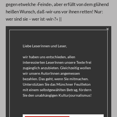
gegen etwelche ›Feinde‹, aber erfüllt von dem glühend
heißen Wunsch, daß ›wir‹uns vor ihnen retten! Nur:
wer sind sie – wer ist ›wir‹?« ||
×
JAN BACHMANN: MÜHSAM. ANARCHIST IN
ANFÜHRUNGSSTRICHEN
Liebe Leserinnen und Leser,
Edition Moderne 2018
| 96 Seiten | 19 Euro
wir haben uns entschieden, allen
ERICH MÜHSAM: TAGEBÜCHER
interessierten LeserInnen unsere Texte frei
zugänglich anzubieten. Gleichzeitig wollen
Verbrecher Verlag, 2011 bis 2019 | 15 Bände | je 28
wir unsere AutorInnen angemessen
Euro
bezahlen. Das geht, wenn Sie mitmachen.
E-Book je 4,99 Euro |
Vollständige kommentierte
Unterstützen Sie das Münchner Feuilleton
mit einem selbstgewählten Betrag, fördern
Onlineausgabe (kostenlos)
Sie den unabhängigen Kulturjournalismus!