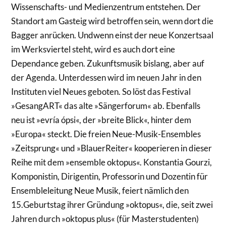
Wissenschafts- und Medienzentrum entstehen. Der
Standort am Gasteig wird betroffen sein, wenn dort die
Bagger anrücken. Undwenn einst der neue Konzertsaal
im Werksviertel steht, wird es auch dort eine
Dependance geben. Zukunftsmusik bislang, aber auf
der Agenda. Unterdessen wird im neuen Jahr in den
Instituten viel Neues geboten. So löst das Festival
»GesangART« das alte »Sängerforum« ab. Ebenfalls
neu ist »evría ópsi«, der »breite Blick«, hinter dem
»Europa« steckt. Die freien Neue-Musik-Ensembles
»Zeitsprung« und »BlauerReiter« kooperieren in dieser
Reihe mit dem »ensemble oktopus«. Konstantia Gourzi,
Komponistin, Dirigentin, Professorin und Dozentin für
Ensembleleitung Neue Musik, feiert nämlich den
15.Geburtstag ihrer Gründung »oktopus«, die, seit zwei
Jahren durch »oktopus plus« (für Masterstudenten)