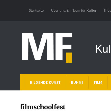
Startseite
Über uns: Ein Team für Kultur
Kio
BILDENDE KUNST
BÜHNE
FILM
filmschoolfest