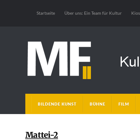
Startseite
Über uns: Ein Team für Kultur
Kio
BILDENDE KUNST
BÜHNE
FILM
Mattei-2