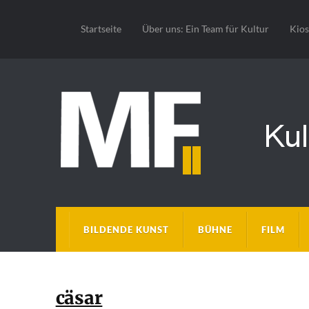
Startseite
Über uns: Ein Team für Kultur
Kio
BILDENDE KUNST
BÜHNE
FILM
cäsar