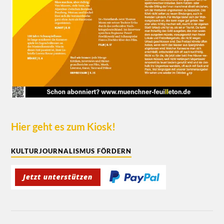
×
Hier geht es zum Kiosk!
Liebe Leserinnen und Leser,
KULTURJOURNALISMUS FÖRDERN
wir haben uns entschieden, allen
interessierten LeserInnen unsere Texte frei
zugänglich anzubieten. Gleichzeitig wollen
wir unsere AutorInnen angemessen
bezahlen. Das geht, wenn Sie mitmachen.
Unterstützen Sie das Münchner Feuilleton
mit einem selbstgewählten Betrag, fördern