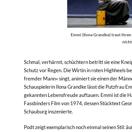
Emmi (Ilona Grandke) traut ihren
nicht
Schmal, verhärmt, schüchtern betritt sie eine Kne
Schutz vor Regen. Die Wirtin in roten Highheels b
fremder Mann« singt, animiert sie einen der Männe
Schauspielerin Ilona Grandke lässt die Putzfrau E
gekannten Lebensfreude auftauen. Emmi ist die Ha
Fassbinders Film von 1974, dessen Stücktext Georg
Schauburg inszenierte.
Podt zeigt exemplarisch noch einmal seinen Stil: ä