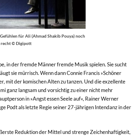
 Gefühlen für Ali (Ahmad Shakib Pouya) noch
 recht © Digipott
ipe, in der fremde Männer fremde Musik spielen. Sie sucht
eäugt sie mürrisch. Wenn dann Connie Francis »Schöner
r, mit der komischen Alten zu tanzen. Und die exzellente
mmi ganz langsam und vorsichtig zu einer nicht mehr
uptperson in »Angst essen Seele auf«, Rainer Werner
e Podt als letzte Regie seiner 27-jährigen Intendanz in der
ußerste Reduktion der Mittel und strenge Zeichenhaftigkeit,