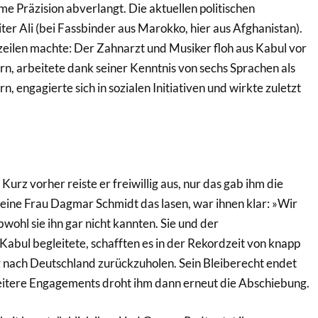
e Präzision abverlangt. Die aktuellen politischen
er Ali (bei Fassbinder aus Marokko, hier aus Afghanistan).
zeilen machte: Der Zahnarzt und Musiker floh aus Kabul vor
rn, arbeitete dank seiner Kenntnis von sechs Sprachen als
engagierte sich in sozialen Initiativen und wirkte zuletzt
rz vorher reiste er freiwillig aus, nur das gab ihm die
eine Frau Dagmar Schmidt das lasen, war ihnen klar: »Wir
bwohl sie ihn gar nicht kannten. Sie und der
abul begleitete, schafften es in der Rekordzeit von knapp
 nach Deutschland zurückzuholen. Sein Bleiberecht endet
eitere Engagements droht ihm dann erneut die Abschiebung.