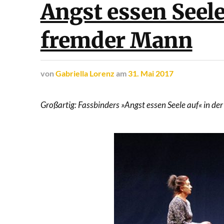
Angst essen Seele
fremder Mann
von
Gabriella Lorenz
am
31. Mai 2017
Großartig: Fassbinders »Angst essen Seele auf« in d