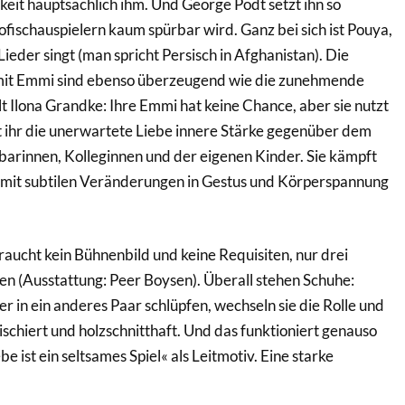
it hauptsächlich ihm. Und George Podt setzt ihn so
ofischauspielern kaum spürbar wird. Ganz bei sich ist Pouya,
ieder singt (man spricht Persisch in Afghanistan). Die
 mit Emmi sind ebenso überzeugend wie die zunehmende
t Ilona Grandke: Ihre Emmi hat keine Chance, aber sie nutzt
eiht ihr die unerwartete Liebe innere Stärke gegenüber dem
arinnen, Kolleginnen und der eigenen Kinder. Sie kämpft
gt mit subtilen Veränderungen in Gestus und Körperspannung
aucht kein Bühnenbild und keine Requisiten, nur drei
n (Ausstattung: Peer Boysen). Überall stehen Schuhe:
in ein anderes Paar schlüpfen, wechseln sie die Rolle und
schiert und holzschnitthaft. Und das funktioniert genauso
e ist ein seltsames Spiel« als Leitmotiv. Eine starke