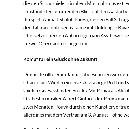
die den Schauspielern in allem Minimalismus extrem
Umstände lenken aber den Blick auf den Gastarbeit
Ihn spielt Ahmad Shakib Pouya, dessen Fall Schlag
den Taliban, lebte sechs Jahre mit Duldung in Baye
Übersetzer bei den Anhörungen von Asylbewerbern, 
in zwei Opernaufführungen mit.
Kampf für ein Glück ohne Zukunft
Dennoch sollte er im Januar abgeschoben werden. Ku
Chance auf Wiedereinreise. Als George Podt und s
spielen das Fassbinder-Stück.« Mit Pouya als Ali, o
Orchestermusiker Albert Ginthör, der Pouya nach K
zwei Monaten, Pouya durch einen Künstlervertrag
allerdings mit dem Vertrag am 3. August – ohne w