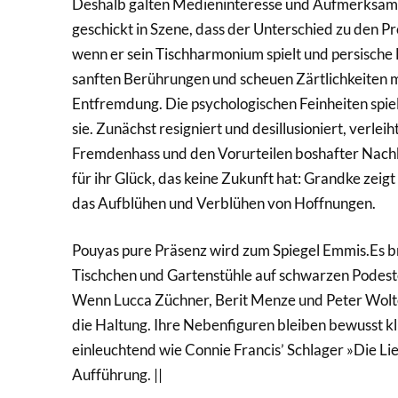
Deshalb galten Medieninteresse und Aufmerksamke
geschickt in Szene, dass der Unterschied zu den Pr
wenn er sein Tischharmonium spielt und persische L
sanften Berührungen und scheuen Zärtlichkeiten
Entfremdung. Die psychologischen Feinheiten spiel
sie. Zunächst resigniert und desillusioniert, verl
Fremdenhass und den Vorurteilen boshafter Nachb
für ihr Glück, das keine Zukunft hat: Grandke zei
das Aufblühen und Verblühen von Hoffnungen.
Pouyas pure Präsenz wird zum Spiegel Emmis.Es br
Tischchen und Gartenstühle auf schwarzen Podeste
Wenn Lucca Züchner, Berit Menze und Peter Wolter 
die Haltung. Ihre Nebenfiguren bleiben bewusst kli
einleuchtend wie Connie Francis’ Schlager »Die Lieb
Aufführung. ||