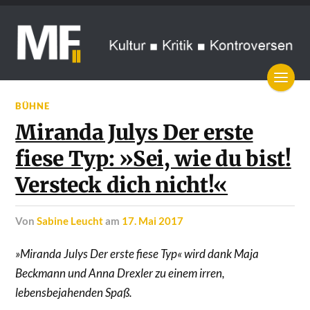
BÜHNE
Miranda Julys Der erste
fiese Typ: »Sei, wie du bist!
Versteck dich nicht!«
von
Sabine Leucht
am
17. Mai 2017
»Miranda Julys Der erste fiese Typ« wird dank Maja
Beckmann und Anna Drexler zu einem irren,
lebensbejahenden Spaß.