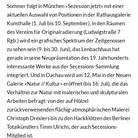
Sommer folgt in München »Sezession jetzt« mit einer
aktuellen Auswahl von Positionen in der Rathausgalerie
Kunsthalle (1. Juli bis 10. September), in den Räumen
des Vereins für Originalradierung (Ludwigstraße 7
Rgb.) wird ein grafisches Spektrum der Zeitgenossen
zu sehen sein (9. bis 30. Juni), das Lenbachhaus hat
gerade in seine Neupräsentation des 19. Jahrhunderts
interessante Werke aus der Secessions-Sammlung
integriert. Und in Dachau wird am 12. Mai in der Neuen
Galerie »Natur // Kultur« eröffnet (bis 16. Juli), die das
Verhältnis zur Natur mit malerischen und skulpturalen
Arbeiten befragt: von der auf Hölzel
zurückverweisenden flächig-atmosphärischen Malerei
Christoph Drexlers bis zu den Hackklötzen des Berliner
Totalkünstlers Timm Ulrichs, der auch Secessions-
Mitglied ist.