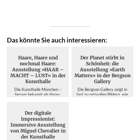
Das könnte Sie auch interessieren:
Haare, Haare und
Der Planet stirbt in
nochmal Haare:
Schönheit: die
Ausstellung »HAAR –
Ausstellung »Earth
MACHT – LUST« in der
Matters« in der Bergson
Kunsthalle
Gallery
Die Kunsthalle München –
Die Bergson Gallery zeigt in
besser bekannt als Hypo-
fast zu reizvollen Bildern, wie
Kunsthalle – ist zweifelsohne
der Mensch die Umwelt
der Publikumsmagnet unter den
zerstört – dabei schärft di...
A...
Der digitale
Impressionist:
Immersive Ausstellung
von Miguel Chevalier in
der Kunsthalle