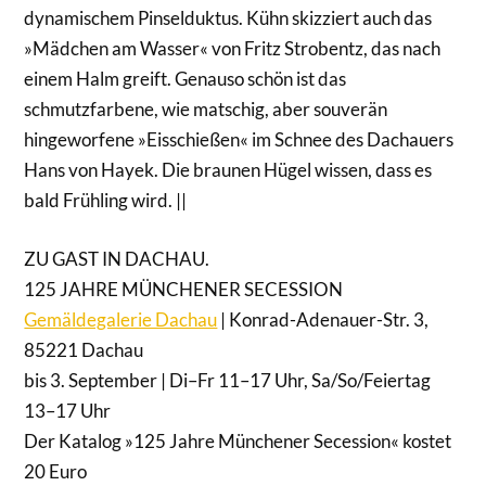
dynamischem Pinselduktus. Kühn skizziert auch das
»Mädchen am Wasser« von Fritz Strobentz, das nach
einem Halm greift. Genauso schön ist das
schmutzfarbene, wie matschig, aber souverän
hingeworfene »Eisschießen« im Schnee des Dachauers
Hans von Hayek. Die braunen Hügel wissen, dass es
bald Frühling wird. ||
ZU GAST IN DACHAU.
125 JAHRE MÜNCHENER SECESSION
Gemäldegalerie Dachau
| Konrad-Adenauer-Str. 3,
85221 Dachau
bis 3. September | Di–Fr 11–17 Uhr, Sa/So/Feiertag
13–17 Uhr
Der Katalog »125 Jahre Münchener Secession« kostet
20 Euro