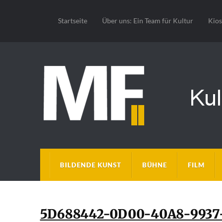
Startseite
Über uns: Ein Team für Kultur
Kio
BILDENDE KUNST
BÜHNE
FILM
5D688442-0D00-40A8-9937