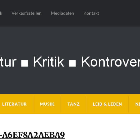
sk
Verkaufsstellen
Mediadaten
Kontakt
LITERATUR
MUSIK
TANZ
LEIB & LEBEN
N
-A6EF8A2AEBA9