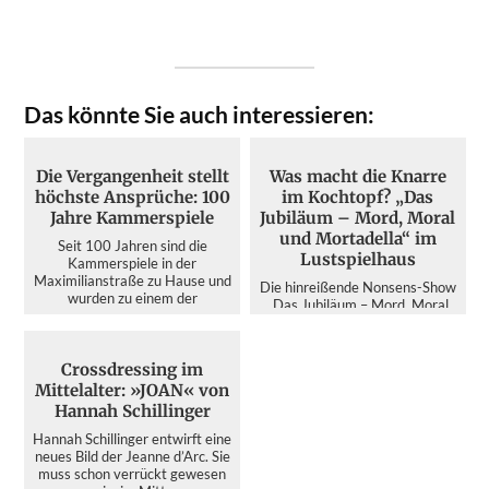
Das könnte Sie auch interessieren:
Die Vergangenheit stellt
Was macht die Knarre
höchste Ansprüche: 100
im Kochtopf? „Das
Jahre Kammerspiele
Jubiläum – Mord, Moral
und Mortadella“ im
Seit 100 Jahren sind die
Lustspielhaus
Kammerspiele in der
Maximilianstraße zu Hause und
Die hinreißende Nonsens-Show
wurden zu einem der
„Das Jubiläum – Mord, Moral
bedeutendsten d...
und Mortadella“ im
Lustspielhaus. Dass die
italienis...
Crossdressing im
Mittelalter: »JOAN« von
Hannah Schillinger
Hannah Schillinger entwirft eine
neues Bild der Jeanne d’Arc. Sie
muss schon verrückt gewesen