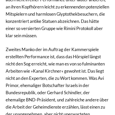
an ihren Kopfhörern leicht zu erkennenden potenziellen
Mitspielern und harmlosen Glyptothekbesuchern, die
konzentriert antike Statuen abzeichnen. Das hätte
einer so versierten Gruppe wie Rimini Protokoll aber
klar sein müssen.
Zweites Manko der im Auftrag der Kammerspiele
erstellten Performance ist, dass das Hörspiel längst
nicht den Sog erreicht, wie man es von so fulminanten
Arbeiten wie »Kanal Kirchner« gewohnt ist. Das liegt
nicht an den Experten, die zu Wort kommen. Was Avi
Primor, ehemaliger Botschafter Israels in der
Bundesrepublik, oder Gerhard Schindler, der
ehemalige BND-Präsident, und zahlreiche andere über
die Arbeit der Geheimdienste erzählen, lässt einen zu
der unangenehmen, aber nicht unerwarteten