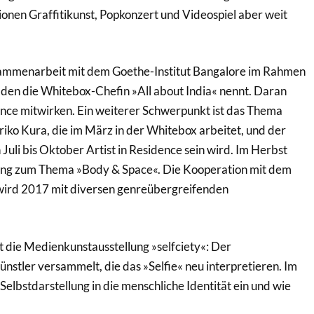
ionen Graffitikunst, Popkonzert und Videospiel aber weit
ammenarbeit mit dem Goethe-Institut Bangalore im Rahmen
 den die Whitebox-Chefin »All about India« nennt. Daran
dence mitwirken. Ein weiterer Schwerpunkt ist das Thema
iko Kura, die im März in der Whitebox arbeitet, und der
 Juli bis Oktober Artist in Residence sein wird. Im Herbst
ellung zum Thema »Body & Space«. Die Kooperation mit dem
ird 2017 mit diversen genreübergreifenden
t die Medienkunstausstellung »selfciety«: Der
stler versammelt, die das »Selfie« neu interpretieren. Im
 Selbstdarstellung in die menschliche Identität ein und wie