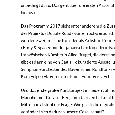
unbedingt dazu. Das geht über die ersten Assoziat
hinaus.«
Das Programm 2017 sieht unter anderem die Zus
des Projekts »Double Road« vor, ein Schwerpunkt,
werden zwei indische Künstler als Artists in Resi
»Body & Space« mit der japanischen Künstlerin Nor
französischen Künstlerin Aline Brugel, die dort von
gibt es dann eine von Cagla Ilk kuratierte Ausst
Symphonieorchester des Bayerischen Rundfunks w
Konzertprojekten, u.a. für Familien, intensiviert.
Und das erste große Kunstprojekt im neuen Jahr is
Mannheimer Kurator Benjamin Jantzen hat acht Kün
Mittelpunkt steht die Frage: Wie greift die digitale
verändert sich dadurch unsere Gesellschaft?