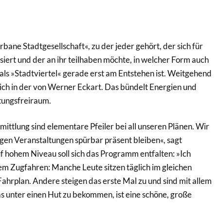
bane Stadtgesellschaft«, zu der jeder gehört, der sich für
siert und der an ihr teilhaben möchte, in welcher Form auch
als »Stadtviertel« gerade erst am Entstehen ist. Weitgehend
ich in der von Werner Eckart. Das bündelt Energien und
ltungsfreiraum.
mittlung sind elementare Pfeiler bei all unseren Plänen. Wir
igen Veranstaltungen spürbar präsent bleiben«, sagt
f hohem Niveau soll sich das Programm entfalten: »Ich
em Zugfahren: Manche Leute sitzen täglich im gleichen
Fahrplan. Andere steigen das erste Mal zu und sind mit allem
as unter einen Hut zu bekommen, ist eine schöne, große