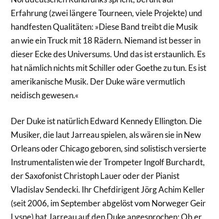
Erfahrung (zwei längere Tourneen, viele Projekte) und
handfesten Qualitäten: »Diese Band treibt die Musik
an wie ein Truck mit 18 Rädern. Niemand ist besser in
dieser Ecke des Universums. Und das ist erstaunlich. Es
hat nämlich nichts mit Schiller oder Goethe zu tun. Es ist
amerikanische Musik. Der Duke wäre vermutlich
neidisch gewesen.«
Der Duke ist natürlich Edward Kennedy Ellington. Die
Musiker, die laut Jarreau spielen, als wären sie in New
Orleans oder Chicago geboren, sind solistisch versierte
Instrumentalisten wie der Trompeter Ingolf Burchardt,
der Saxofonist Christoph Lauer oder der Pianist
Vladislav Sendecki. Ihr Chefdirigent Jörg Achim Keller
(seit 2006, im September abgelöst vom Norweger Geir
Lysne) hat Jarreau auf den Duke angesprochen: Ob er