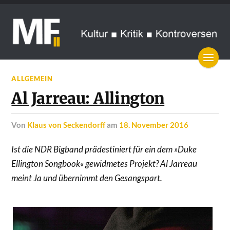
ALLGEMEIN
Al Jarreau: Allington
von
Klaus von Seckendorff
am
18. November 2016
Ist die NDR Bigband prädestiniert für ein dem »Duke
Ellington Songbook« gewidmetes Projekt? Al Jarreau
meint Ja und übernimmt den Gesangspart.