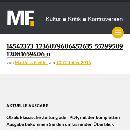
14542373_1236079606452635_55299509
12081659406_o
von
Matthias Pfeiffer
am
13. Oktober 2016
AKTUELLE AUSGABE
Ob als klassische Zeitung oder PDF, mit der kompletten
Ausgabe bekommen Sie den umfassenden Überblick