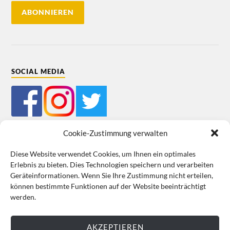
SOCIAL MEDIA
Cookie-Zustimmung verwalten
Diese Website verwendet Cookies, um Ihnen ein optimales
Erlebnis zu bieten. Dies Technologien speichern und verarbeiten
Mein Bestellkonto
Kundeninformationen
Datenschutz
Geräteinformationen. Wenn Sie Ihre Zustimmung nicht erteilen,
können bestimmte Funktionen auf der Website beeinträchtigt
Cookie-Richtlinie (EU)
Impressum
werden.
VERTRAG WIDERRUFEN
AKZEPTIEREN