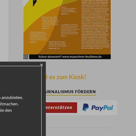
×
Hier geht es zum Kiosk!
KULTURJOURNALISMUS FÖRDERN
h anzubieten.
mitmachen.
Sie den