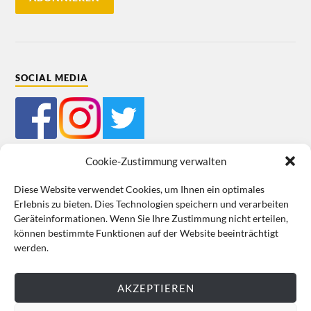
SOCIAL MEDIA
Cookie-Zustimmung verwalten
Diese Website verwendet Cookies, um Ihnen ein optimales
Erlebnis zu bieten. Dies Technologien speichern und verarbeiten
Mein Bestellkonto
Kundeninformationen
Datenschutz
Geräteinformationen. Wenn Sie Ihre Zustimmung nicht erteilen,
können bestimmte Funktionen auf der Website beeinträchtigt
Cookie-Richtlinie (EU)
Impressum
werden.
VERTRAG WIDERRUFEN
AKZEPTIEREN