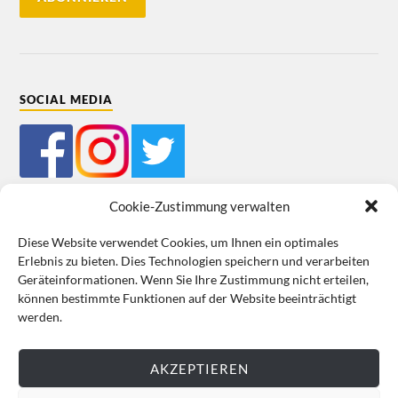
SOCIAL MEDIA
Cookie-Zustimmung verwalten
Diese Website verwendet Cookies, um Ihnen ein optimales
Erlebnis zu bieten. Dies Technologien speichern und verarbeiten
Mein Bestellkonto
Kundeninformationen
Datenschutz
Geräteinformationen. Wenn Sie Ihre Zustimmung nicht erteilen,
können bestimmte Funktionen auf der Website beeinträchtigt
Cookie-Richtlinie (EU)
Impressum
werden.
VERTRAG WIDERRUFEN
AKZEPTIEREN