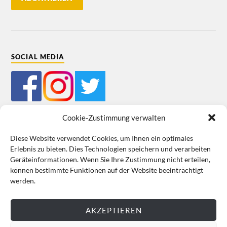
SOCIAL MEDIA
Cookie-Zustimmung verwalten
Diese Website verwendet Cookies, um Ihnen ein optimales
Erlebnis zu bieten. Dies Technologien speichern und verarbeiten
Mein Bestellkonto
Kundeninformationen
Datenschutz
Geräteinformationen. Wenn Sie Ihre Zustimmung nicht erteilen,
können bestimmte Funktionen auf der Website beeinträchtigt
Cookie-Richtlinie (EU)
Impressum
werden.
VERTRAG WIDERRUFEN
AKZEPTIEREN