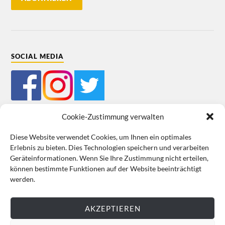
SOCIAL MEDIA
Cookie-Zustimmung verwalten
Diese Website verwendet Cookies, um Ihnen ein optimales
Erlebnis zu bieten. Dies Technologien speichern und verarbeiten
Mein Bestellkonto
Kundeninformationen
Datenschutz
Geräteinformationen. Wenn Sie Ihre Zustimmung nicht erteilen,
können bestimmte Funktionen auf der Website beeinträchtigt
Cookie-Richtlinie (EU)
Impressum
werden.
VERTRAG WIDERRUFEN
AKZEPTIEREN