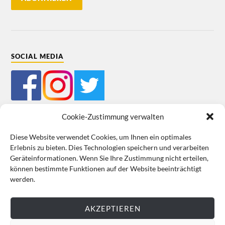
SOCIAL MEDIA
Cookie-Zustimmung verwalten
Diese Website verwendet Cookies, um Ihnen ein optimales
Erlebnis zu bieten. Dies Technologien speichern und verarbeiten
Mein Bestellkonto
Kundeninformationen
Datenschutz
Geräteinformationen. Wenn Sie Ihre Zustimmung nicht erteilen,
können bestimmte Funktionen auf der Website beeinträchtigt
Cookie-Richtlinie (EU)
Impressum
werden.
VERTRAG WIDERRUFEN
AKZEPTIEREN