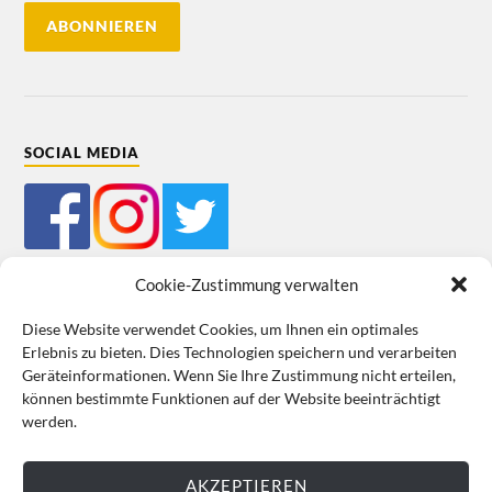
SOCIAL MEDIA
Cookie-Zustimmung verwalten
Diese Website verwendet Cookies, um Ihnen ein optimales
Erlebnis zu bieten. Dies Technologien speichern und verarbeiten
Mein Bestellkonto
Kundeninformationen
Datenschutz
Geräteinformationen. Wenn Sie Ihre Zustimmung nicht erteilen,
können bestimmte Funktionen auf der Website beeinträchtigt
Cookie-Richtlinie (EU)
Impressum
werden.
VERTRAG WIDERRUFEN
AKZEPTIEREN