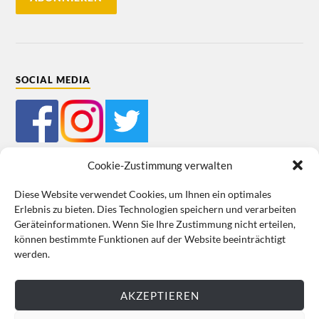
SOCIAL MEDIA
Cookie-Zustimmung verwalten
Diese Website verwendet Cookies, um Ihnen ein optimales
Erlebnis zu bieten. Dies Technologien speichern und verarbeiten
Mein Bestellkonto
Kundeninformationen
Datenschutz
Geräteinformationen. Wenn Sie Ihre Zustimmung nicht erteilen,
können bestimmte Funktionen auf der Website beeinträchtigt
Cookie-Richtlinie (EU)
Impressum
werden.
VERTRAG WIDERRUFEN
AKZEPTIEREN