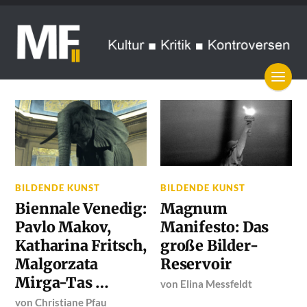
BILDENDE KUNST
BILDENDE KUNST
Biennale Venedig:
Magnum
Pavlo Makov,
Manifesto: Das
Katharina Fritsch,
große Bilder-
Malgorzata
Reservoir
Mirga-Tas …
von
Elina Messfeldt
von
Christiane Pfau