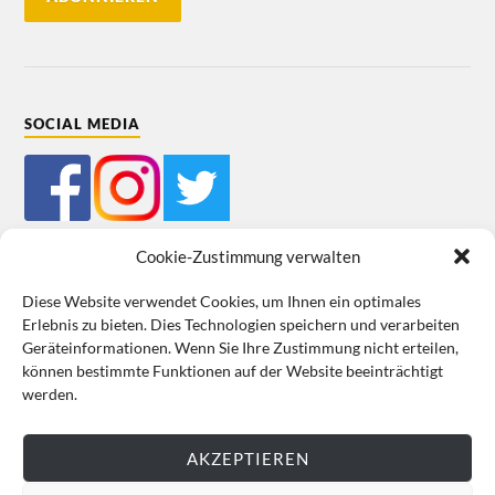
SOCIAL MEDIA
Cookie-Zustimmung verwalten
Diese Website verwendet Cookies, um Ihnen ein optimales
Erlebnis zu bieten. Dies Technologien speichern und verarbeiten
Mein Bestellkonto
Kundeninformationen
Datenschutz
Geräteinformationen. Wenn Sie Ihre Zustimmung nicht erteilen,
können bestimmte Funktionen auf der Website beeinträchtigt
Cookie-Richtlinie (EU)
Impressum
werden.
VERTRAG WIDERRUFEN
AKZEPTIEREN