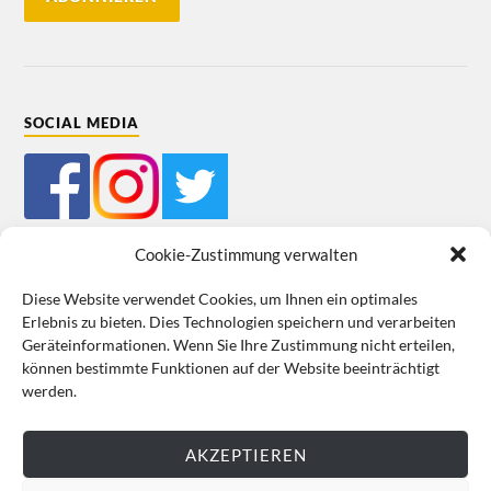
SOCIAL MEDIA
Cookie-Zustimmung verwalten
Diese Website verwendet Cookies, um Ihnen ein optimales
Erlebnis zu bieten. Dies Technologien speichern und verarbeiten
Mein Bestellkonto
Kundeninformationen
Datenschutz
Geräteinformationen. Wenn Sie Ihre Zustimmung nicht erteilen,
können bestimmte Funktionen auf der Website beeinträchtigt
Cookie-Richtlinie (EU)
Impressum
werden.
VERTRAG WIDERRUFEN
AKZEPTIEREN