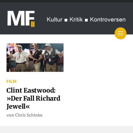
FILM
Clint Eastwood:
»Der Fall Richard
Jewell«
von
Chris Schinke