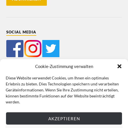
SOCIAL MEDIA
Cookie-Zustimmung verwalten
Diese Website verwendet Cookies, um Ihnen ein optimales
Erlebnis zu bieten. Dies Technologien speichern und verarbeiten
Mein Bestellkonto
Kundeninformationen
Datenschutz
Geräteinformationen. Wenn Sie Ihre Zustimmung nicht erteilen,
können bestimmte Funktionen auf der Website beeinträchtigt
Cookie-Richtlinie (EU)
Impressum
werden.
VERTRAG WIDERRUFEN
AKZEPTIEREN