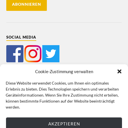
SOCIAL MEDIA
Cookie-Zustimmung verwalten
Diese Website verwendet Cookies, um Ihnen ein optimales
Erlebnis zu bieten. Dies Technologien speichern und verarbeiten
Mein Bestellkonto
Kundeninformationen
Datenschutz
Geräteinformationen. Wenn Sie Ihre Zustimmung nicht erteilen,
können bestimmte Funktionen auf der Website beeinträchtigt
Cookie-Richtlinie (EU)
Impressum
werden.
VERTRAG WIDERRUFEN
AKZEPTIEREN