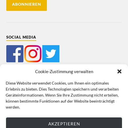
SOCIAL MEDIA
Cookie-Zustimmung verwalten
Diese Website verwendet Cookies, um Ihnen ein optimales
Erlebnis zu bieten. Dies Technologien speichern und verarbeiten
Mein Bestellkonto
Kundeninformationen
Datenschutz
Geräteinformationen. Wenn Sie Ihre Zustimmung nicht erteilen,
können bestimmte Funktionen auf der Website beeinträchtigt
Cookie-Richtlinie (EU)
Impressum
werden.
VERTRAG WIDERRUFEN
AKZEPTIEREN