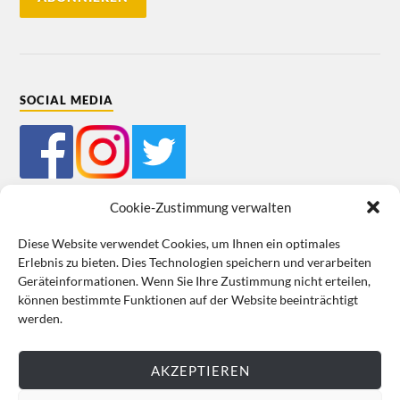
SOCIAL MEDIA
Cookie-Zustimmung verwalten
Diese Website verwendet Cookies, um Ihnen ein optimales
Erlebnis zu bieten. Dies Technologien speichern und verarbeiten
Mein Bestellkonto
Kundeninformationen
Datenschutz
Geräteinformationen. Wenn Sie Ihre Zustimmung nicht erteilen,
können bestimmte Funktionen auf der Website beeinträchtigt
Cookie-Richtlinie (EU)
Impressum
werden.
VERTRAG WIDERRUFEN
AKZEPTIEREN