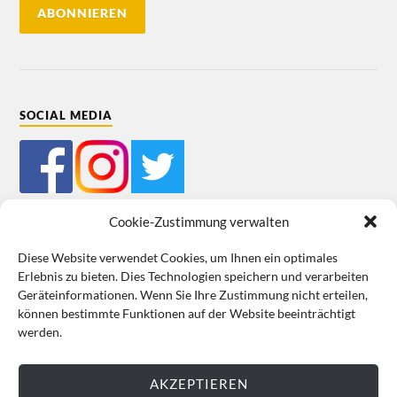
SOCIAL MEDIA
Cookie-Zustimmung verwalten
Diese Website verwendet Cookies, um Ihnen ein optimales
Erlebnis zu bieten. Dies Technologien speichern und verarbeiten
Mein Bestellkonto
Kundeninformationen
Datenschutz
Geräteinformationen. Wenn Sie Ihre Zustimmung nicht erteilen,
können bestimmte Funktionen auf der Website beeinträchtigt
Cookie-Richtlinie (EU)
Impressum
werden.
VERTRAG WIDERRUFEN
AKZEPTIEREN