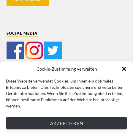
SOCIAL MEDIA
Cookie-Zustimmung verwalten
Diese Website verwendet Cookies, um Ihnen ein optimales
Erlebnis zu bieten. Dies Technologien speichern und verarbeiten
Mein Bestellkonto
Kundeninformationen
Datenschutz
Geräteinformationen. Wenn Sie Ihre Zustimmung nicht erteilen,
können bestimmte Funktionen auf der Website beeinträchtigt
Cookie-Richtlinie (EU)
Impressum
werden.
VERTRAG WIDERRUFEN
AKZEPTIEREN