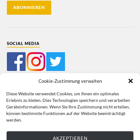
SOCIAL MEDIA
Cookie-Zustimmung verwalten
Diese Website verwendet Cookies, um Ihnen ein optimales
Erlebnis zu bieten. Dies Technologien speichern und verarbeiten
Mein Bestellkonto
Kundeninformationen
Datenschutz
Geräteinformationen. Wenn Sie Ihre Zustimmung nicht erteilen,
können bestimmte Funktionen auf der Website beeinträchtigt
Cookie-Richtlinie (EU)
Impressum
werden.
VERTRAG WIDERRUFEN
AKZEPTIEREN