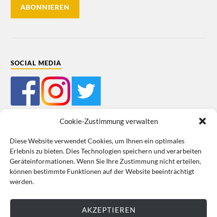
SOCIAL MEDIA
Cookie-Zustimmung verwalten
Diese Website verwendet Cookies, um Ihnen ein optimales
Erlebnis zu bieten. Dies Technologien speichern und verarbeiten
Mein Bestellkonto
Kundeninformationen
Datenschutz
Geräteinformationen. Wenn Sie Ihre Zustimmung nicht erteilen,
können bestimmte Funktionen auf der Website beeinträchtigt
Cookie-Richtlinie (EU)
Impressum
werden.
VERTRAG WIDERRUFEN
AKZEPTIEREN