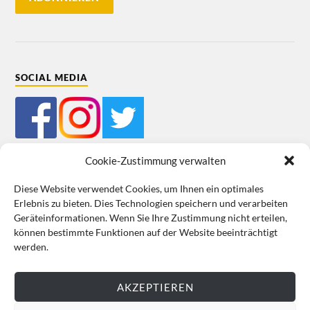
SOCIAL MEDIA
Cookie-Zustimmung verwalten
Diese Website verwendet Cookies, um Ihnen ein optimales
Erlebnis zu bieten. Dies Technologien speichern und verarbeiten
Mein Bestellkonto
Kundeninformationen
Datenschutz
Geräteinformationen. Wenn Sie Ihre Zustimmung nicht erteilen,
können bestimmte Funktionen auf der Website beeinträchtigt
Cookie-Richtlinie (EU)
Impressum
werden.
VERTRAG WIDERRUFEN
AKZEPTIEREN