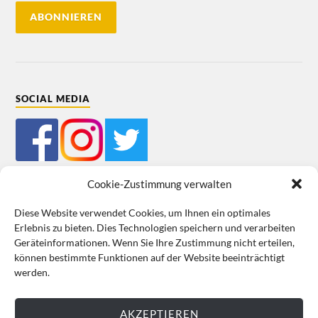
SOCIAL MEDIA
Cookie-Zustimmung verwalten
Diese Website verwendet Cookies, um Ihnen ein optimales
Erlebnis zu bieten. Dies Technologien speichern und verarbeiten
Mein Bestellkonto
Kundeninformationen
Datenschutz
Geräteinformationen. Wenn Sie Ihre Zustimmung nicht erteilen,
können bestimmte Funktionen auf der Website beeinträchtigt
Cookie-Richtlinie (EU)
Impressum
werden.
VERTRAG WIDERRUFEN
AKZEPTIEREN