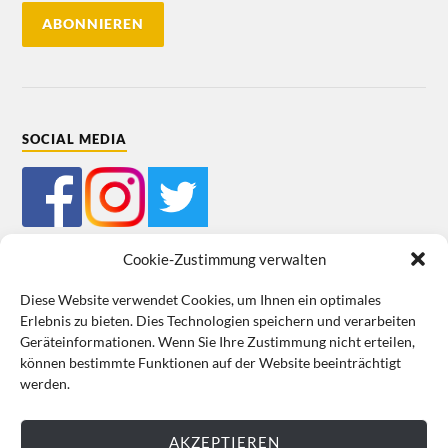
SOCIAL MEDIA
Cookie-Zustimmung verwalten
Diese Website verwendet Cookies, um Ihnen ein optimales
Erlebnis zu bieten. Dies Technologien speichern und verarbeiten
Mein Bestellkonto
Kundeninformationen
Datenschutz
Geräteinformationen. Wenn Sie Ihre Zustimmung nicht erteilen,
können bestimmte Funktionen auf der Website beeinträchtigt
Cookie-Richtlinie (EU)
Impressum
werden.
VERTRAG WIDERRUFEN
AKZEPTIEREN