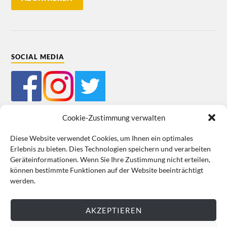
SOCIAL MEDIA
Cookie-Zustimmung verwalten
Diese Website verwendet Cookies, um Ihnen ein optimales
Erlebnis zu bieten. Dies Technologien speichern und verarbeiten
Mein Bestellkonto
Kundeninformationen
Datenschutz
Geräteinformationen. Wenn Sie Ihre Zustimmung nicht erteilen,
können bestimmte Funktionen auf der Website beeinträchtigt
Cookie-Richtlinie (EU)
Impressum
werden.
VERTRAG WIDERRUFEN
AKZEPTIEREN