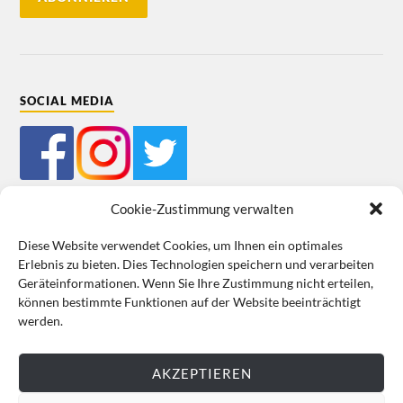
SOCIAL MEDIA
Cookie-Zustimmung verwalten
Diese Website verwendet Cookies, um Ihnen ein optimales
Erlebnis zu bieten. Dies Technologien speichern und verarbeiten
Mein Bestellkonto
Kundeninformationen
Datenschutz
Geräteinformationen. Wenn Sie Ihre Zustimmung nicht erteilen,
können bestimmte Funktionen auf der Website beeinträchtigt
Cookie-Richtlinie (EU)
Impressum
werden.
VERTRAG WIDERRUFEN
AKZEPTIEREN